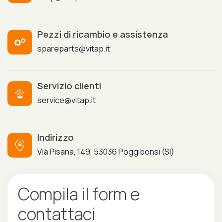
Pezzi di ricambio e assistenza
spareparts@vitap.it
Servizio clienti
service@vitap.it
Indirizzo
Via Pisana, 149, 53036 Poggibonsi (SI)
C
o
m
p
i
l
a
i
l
f
o
r
m
e
c
o
n
t
a
t
t
a
c
i