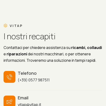
VITAP
I
n
o
s
t
r
i
r
e
c
a
p
i
t
i
Contattaci per chiedere assistenza su
ricambi, collaudi
e
riparazioni
dei nostri macchinari, o per ottenere
informazioni. Troveremo una soluzione in tempi rapidi.
Telefono
(+39) 0577 987511
Email
vitap@vitap.it