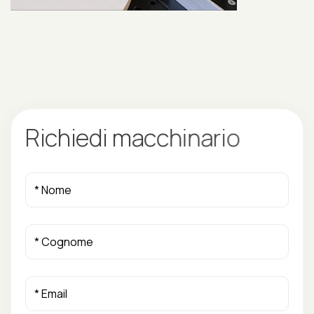
R
i
c
h
i
e
d
i
m
a
c
c
h
i
n
a
r
i
o