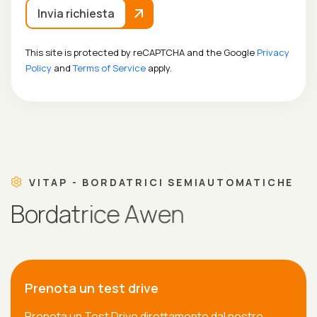
Invia richiesta
This site is protected by reCAPTCHA and the Google
Privacy
Policy
and
Terms of Service
apply.
VITAP - BORDATRICI SEMIAUTOMATICHE
B
o
r
d
a
t
r
i
c
e
A
w
e
n
Prenota un test drive
Prenota un Test Drive direttamente dal nostro