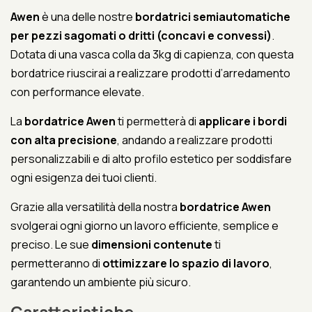
Awen
è una delle nostre
bordatrici semiautomatiche
per pezzi sagomati o dritti (concavi e convessi)
.
Dotata di una vasca colla da 3kg di capienza, con questa
bordatrice riuscirai a realizzare prodotti d’arredamento
con performance elevate.
La
bordatrice Awen
ti permetterà di
applicare i bordi
con alta precisione
, andando a realizzare prodotti
personalizzabili e di alto profilo estetico per soddisfare
ogni esigenza dei tuoi clienti.
Grazie alla versatilità della nostra
bordatrice Awen
svolgerai ogni giorno un lavoro efficiente, semplice e
preciso. Le sue
dimensioni contenute
ti
permetteranno di
ottimizzare lo spazio di lavoro
,
garantendo un ambiente più sicuro.
Caratteristiche