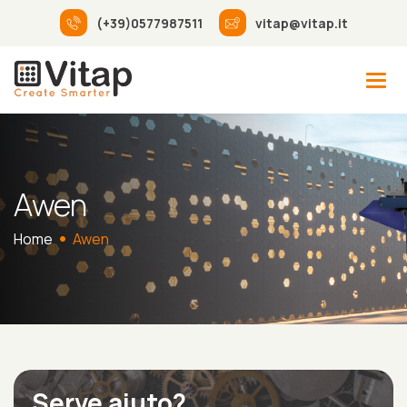
(+39)0577987511
vitap@vitap.it
Awen
Home
Awen
Serve aiuto?