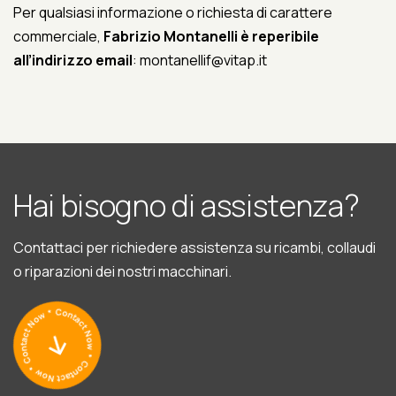
Per qualsiasi informazione o richiesta di carattere
commerciale,
Fabrizio Montanelli è reperibile
all’indirizzo email
: montanellif@vitap.it
H
a
i
b
i
s
o
g
n
o
d
i
a
s
s
i
s
t
e
n
z
a
?
Contattaci per richiedere assistenza su ricambi, collaudi
o riparazioni dei nostri macchinari.