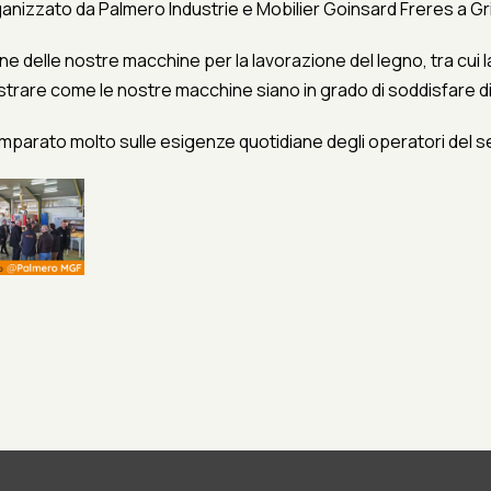
izzato da Palmero Industrie e Mobilier Goinsard Freres a Gris
delle nostre macchine per la lavorazione del legno, tra cui l
ostrare come le nostre macchine siano in grado di soddisfare
mparato molto sulle esigenze quotidiane degli operatori del s