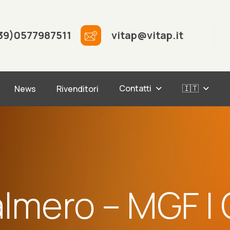
39)0577987511
vitap@vitap.it
Contatti
🇮🇹
News
Rivenditori
almero – MGF |