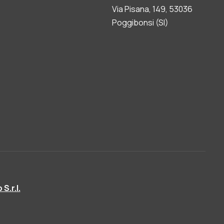
Via Pisana, 149, 53036
Poggibonsi (SI)
S.r.l.