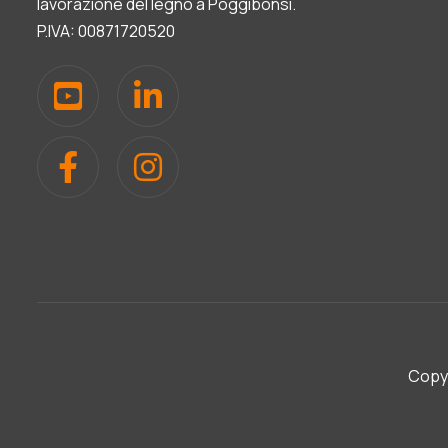
lavorazione del legno a Poggibonsi.
P.IVA: 00871720520
Copyr