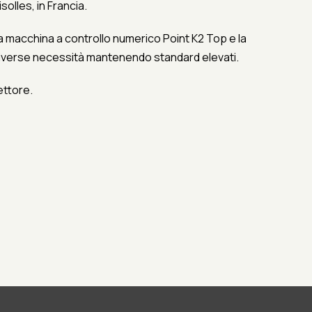
olles, in Francia.
a macchina a controllo numerico Point K2 Top e la
 diverse necessità mantenendo standard elevati.
ettore.