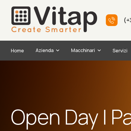
(+
Azienda
Macchinari
Home
Servizi
Open Day | P